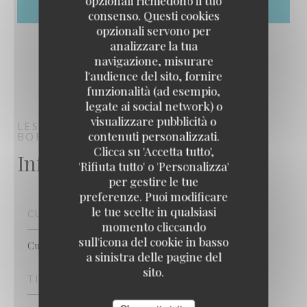
opzionali richiedono il tuo
consenso. Questi cookies
opzionali servono per
analizzare la tua
navigazione, misurare
l'audience del sito, fornire
funzionalità (ad esempio,
legate ai social network) o
visualizzare pubblicità o
LES PLANCHES
RESTAURANT FESTIF DES
contenuti personalizzati.
BORDS DE SAÔNE
ALBIGNY-SUR-SAÔNE
Clicca su 'Accetta tutto',
Informazioni pratiche
'Rifiuta tutto' o 'Personalizza'
per gestire le tue
preferenze. Puoi modificare
le tue scelte in qualsiasi
CUCINA
momento cliccando
sull'icona del cookie in basso
Cucina tradizionale, Fatto in casa, Fresco
a sinistra delle pagine del
sito.
TIPOLOGIA