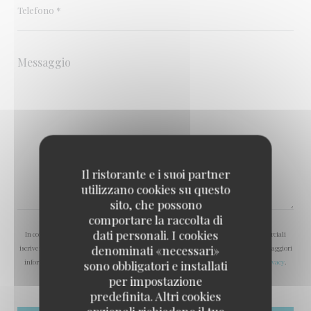
Il ristorante e i suoi partner
utilizzano cookies su questo
sito, che possono
comportare la raccolta di
dati personali. I cookies
In conformità al Codice del Consumo, hai il diritto di opporti alle chiamate commerciali
denominati «necessari»
iscrivendoti al Registro Pubblico delle Opposizioni:
registrodelleopposizioni.it
. Per maggiori
informazioni sul trattamento dei tuoi dati, consulta la nostra
informativa sulla privacy
.
sono obbligatori e installati
per impostazione
predefinita. Altri cookies