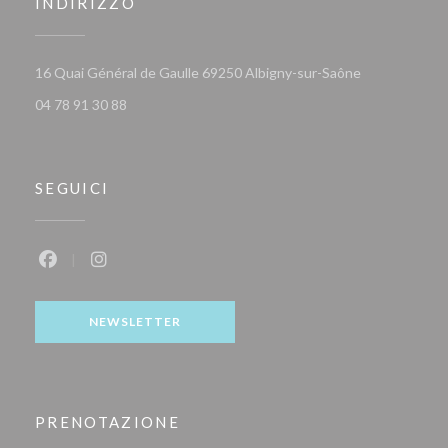
INDIRIZZO
((apre una nuo
16 Quai Général de Gaulle 69250 Albigny-sur-Saône
04 78 91 30 88
SEGUICI
Facebook ((apre una nuova finestra))
Instagram ((apre una nuova finestra))
NEWSLETTER
PRENOTAZIONE