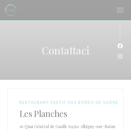
Personalizzazione delle tue scelte sui cookie
Contattaci
Face
Inst
RESTAURANT FESTIF DES BORDS DE SAÔNE
Les Planches
((apre u
16 Quai Général de Gaulle 69250 Albigny-sur-Saône