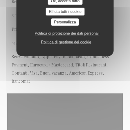
Ok, accetta tutto
Restaurant Festif des bords de Saône
Rifiuta tutti i cookie
SERVIZI
Personalizza
Privatizzazione, Accesso disabili, Terrazzo
Politica di protezione dei dati personali
Politica di gestione dei cookie
METODO DI PAGAMENTO
Senza contatto, Apple Pay, Buoni pasto, Contactless
Payment, Eurocard / Mastercard, Titoli Restaurant,
Contanti, Visa, Buoni vacanza, American Express,
Bancomat